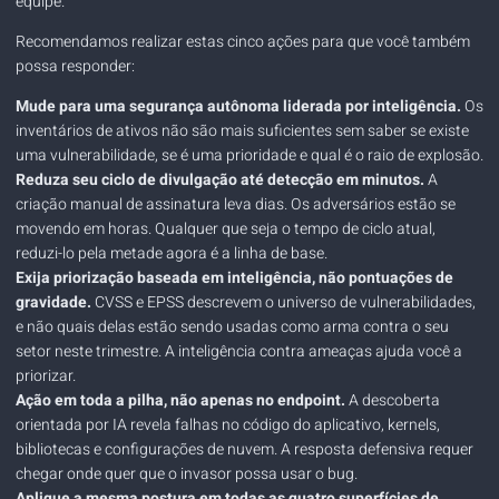
equipe.
Recomendamos realizar estas cinco ações para que você também
possa responder:
Mude para uma segurança autônoma liderada por inteligência.
Os
inventários de ativos não são mais suficientes sem saber se existe
uma vulnerabilidade, se é uma prioridade e qual é o raio de explosão.
Reduza seu ciclo de divulgação até detecção em minutos.
A
criação manual de assinatura leva dias. Os adversários estão se
movendo em horas. Qualquer que seja o tempo de ciclo atual,
reduzi-lo pela metade agora é a linha de base.
Exija priorização baseada em inteligência, não pontuações de
gravidade.
CVSS e EPSS descrevem o universo de vulnerabilidades,
e não quais delas estão sendo usadas como arma contra o seu
setor neste trimestre. A inteligência contra ameaças ajuda você a
priorizar.
Ação em toda a pilha, não apenas no endpoint.
A descoberta
orientada por IA revela falhas no código do aplicativo, kernels,
bibliotecas e configurações de nuvem. A resposta defensiva requer
chegar onde quer que o invasor possa usar o bug.
Aplique a mesma postura em todas as quatro superfícies de